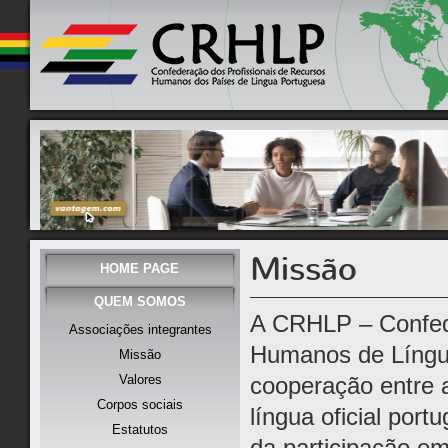
Missão
HOME PAGE
QUEM SOMOS
A CRHLP – Confede
Associações integrantes
Humanos de Língu
Missão
Valores
cooperação entre 
Corpos sociais
língua oficial por
Estatutos
da participação em 