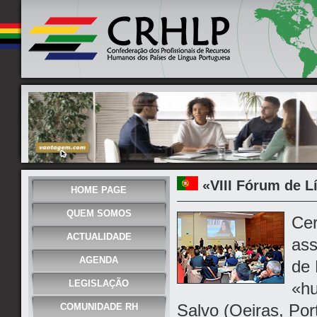
«VIII Fórum de L
HOME PAGE
QUEM SOMOS
Cer
ACTUALIDADE
ass
AGENDA
de 
LEGISLAÇÃO
«hu
Salvo (Oeiras, Por
COMUNIDADE RH